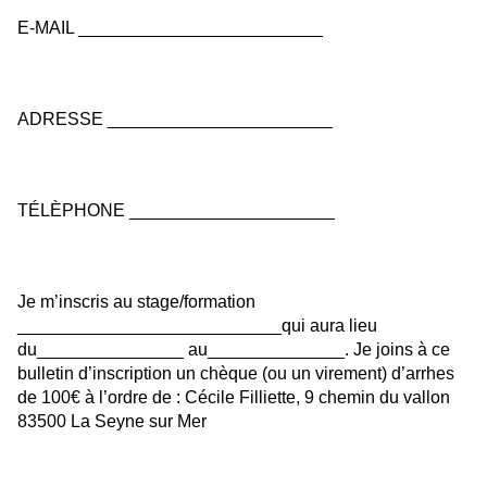
E-MAIL _________________________
ADRESSE _______________________
TÉLÈPHONE _____________________
Je m’inscris au stage/formation 
___________________________qui aura lieu 
du_______________ au______________. Je joins à ce 
bulletin d’inscription un chèque (ou un virement) d’arrhes 
de 100€ à l’ordre de : Cécile Filliette, 9 chemin du vallon 
83500 La Seyne sur Mer