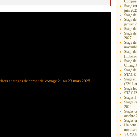
Compost
Stage ca
juin 202
Stage de
Stage de
janvier 
Stage de
Stage de
2027
Stage de
novembr
Stage de
(Lubéro
Stage de
Chiang 
Stage de
STAGE
Stage et 
(22/11 a
Stage la
STAGES
Stages à 
Stages c
2024
Stages c
octobre 
Stages e
Un petit
mon carn
VOYAG