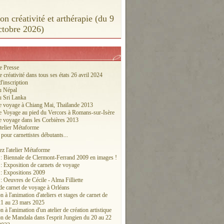
n créativité et arthérapie (du 9
ctobre 2026)
de Presse
e créativité dans tous ses états 26 avril 2024
d'inscription
u Népal
u Sri Lanka
e voyage à Chiang Mai, Thaïlande 2013
e Voyage au pied du Vercors à Romans-sur-Isère
e voyage dans les Corbières 2013
telier Métaforme
pour carnettistes débutants...
z l'atelier Métaforme
 : Biennale de Clermont-Ferrand 2009 en images !
 : Exposition de carnets de voyage
 : Expositions 2009
: Oeuvres de Cécile - Alma Filliette
 de carnet de voyage à Orléans
 à l'animation d'ateliers et stages de carnet de
1 au 23 mars 2025
 à l'animation d'un atelier de création artistique
n de Mandala dans l'esprit Jungien du 20 au 22