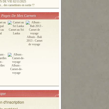
 DE VIE 02/11/2025
.. des carnettistes en sortie !?
 Pages De Mes Carnets
t au
Carnet au Sri
al
Lanka
Album - Bali
2013 - Carnet
de voyage
m -
lles
Album -
Carnet-de-
voyage
ique
in d'inscription