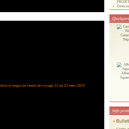
PROJETS
Zoom sur.
Quelques
Carne
Nép
Albu
Aquare
Info prat
+
Bullet