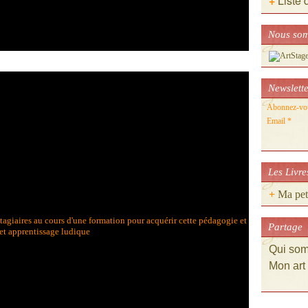
+
Liste 
Nous som
Newslett
Abonnez-vous
Email
Les Livre
+
Ma peti
Partage
Qui so
Mon art