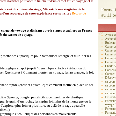
ecrets d'artistes pour oser la fraîcheur d’un carnet fait en voyage et la
Formatio
iance et du contenu du stage, Mickaëlle une stagiaire de la
au d'un reportage de cette expérience sur son site :
Retour de
au 11 o
carnet de voyage et désirant ouvrir stages et ateliers en France
ités du carnet de voyage.
Article 
Atelier d
Bulletin 
Carnet a
Carnet a
Carnet d
, méthodes et pratiques pour harmoniser l'énergie et fluidifier les
Carnet d
Carnet d
Charte A
pédagogique adapté (esprit / dynamique créative / rédaction du
Conseils 
user. Quel statut ? Comment monter un voyage, les assurances, la loi,
Contact
Découvre
en cours
chade rapide (encre et aquarelle) et comment mettre en place un tel
en cours
...
en cours
en cours 
tière (éponge, bougie, pastels, tissu, empreintes de plastique,
Festival
Formation
ue, le grain d’un rocher, les sapins lointains de la montagne ou le
voyage 2
 d'explorer plus loin et plus libre, au delà de la sage aquarelle
Formation
dées...)
Formatio
(graphique et couleur) et des personnes en mouvements.