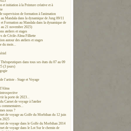
2023
 et initiation à la Peinture créative et à
pie
e supervision de formation à l'animation
on au Mandala dans la dynamique de Jung 09/11
on et Formation au Mandala dans la dynamique de
 au 21 novembre 2025)
ons ateliers et stages
ws de Cécile-Alma Filliette
ion autour des ateliers et stages
e du mois...
ériel
Thérapeutiques dans tous ses états du 07 au 09
5 (3 jours)
gogie
de l’artiste - Stage et Voyage
d'Alma
introspective
ir la porte de 2023...
du Carnet de voyage à l'atelier
 commentaires...
mes nous ?
rnet de voyage au Golfe du Morbihan du 12 juin
in 2025
rnet de voyage dans le Golfe du Morbihan 2014
rnet de voyage dans le Lot Sur le chemin de