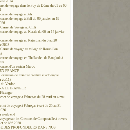
elle 2014
rnet de voyage dans le Puy de Dôme du 01 au 06
5
 carnet de voyage à Bali
 carnet de voyage à Bali du 06 janvier au 19
2026
 Carnet de Voyage au Chili
 carnet de voyage au Kerala du 06 au 14 janvier
 carnet de voyage au Rajasthan du 6 au 20
e 2023
 Carnet de voyage au village de Roussillon
n)
 carnet de voyage en Thaïlande : de Bangkok à
Mai
 carnet d'un certain Maroc
 EN FRANCE
Formation de Peinture créative et arthérapie
u 26/11)
c du Verdon
 A L'ETRANGER
l'étranger
arnet de voyage à Fabregas du 28 avril au 4 mai
arnet de voyage à Fabregas (var) du 25 au 31
2026
n week-end
 voyage sur les Chemins de Compostelle à travers
et de l'été 2020
E DES PROFONDEURS DANS NOS