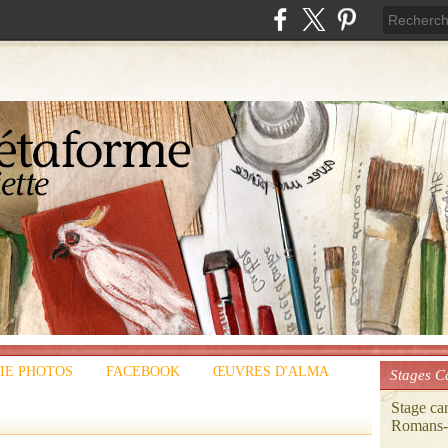
IE PHOTOS
FACEBOOK
ŒUVRES D'ALMA
Stages C
Stage ca
Romans-s