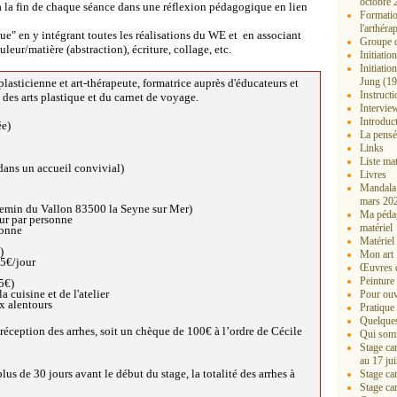
octobre 
 la fin de chaque séance dans une réflexion pédagogique en lien
Formation
l'arthéra
ue" en y intégrant toutes les réalisations du WE et en associant
Groupe d
eur/matière (abstraction), écriture, collage,
etc.
Initiati
Initiati
Jung (19
 plasticienne et art-thérapeute, formatrice auprès d'éducateurs et
Instructi
des arts plastique et du carnet de voyage.
Intervie
Introduct
ée)
La pensé
Links
Liste mat
dans un accueil convivial)
Livres
Mandala 
mars 202
hemin du Vallon 83500 la Seyne sur Mer)
Ma péda
ur par personne
matériel
sonne
Matériel 
)
Mon art
15€/jour
Œuvres 
Peinture 
15€)
a cuisine et de l'atelier
Pour ouvr
x alentours
Pratique 
Quelques
à réception des arrhes, soit un chèque de 100€
à l’ordre de Cécile
Qui som
Stage ca
au 17 ju
us de 30 jours avant le début du stage, la totalité des arrhes à
Stage ca
Stage ca