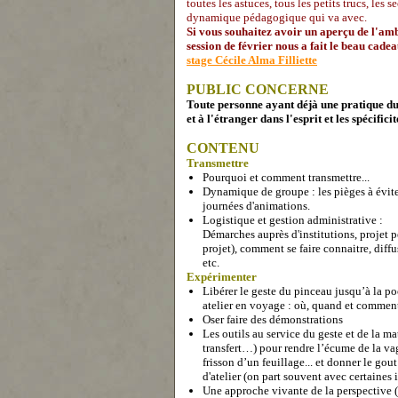
toutes les astuces, tous les petits trucs, les s
dynamique pédagogique qui va avec.
Si vous souhaitez avoir un aperçu de l'amb
session de février nous a fait le beau cade
stage Cécile Alma Filliette
PUBLIC CONCERNE
Toute personne ayant déjà une pratique du 
et à l'étranger dans l'esprit et les spécific
CONTENU
Transmettre
Pourquoi et comment transmettre...
Dynamique de groupe : les pièges à éviter
journées d'animations.
Logistique et gestion administrative :
Démarches auprès d'institutions, projet 
projet), comment se faire connaitre, diff
etc.
Expérimenter
Libérer le geste du pinceau jusqu’à la po
atelier en voyage : où, quand et comment
Oser faire des démonstrations
Les outils au service du geste et de la ma
transfert…) pour rendre l’écume de la vag
frisson d’un feuillage... et donner le gout
d'atelier (on part souvent avec certaines i
Une approche vivante de la perspective 