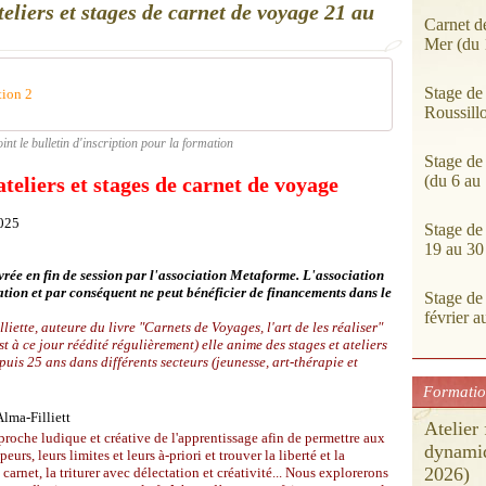
eliers et stages de carnet de voyage 21 au
Carnet d
Mer (du 
Stage de
tion 2
Roussill
oint le bulletin d'inscription pour la formation
Stage de
(du 6 au
teliers et stages de carnet de voyage
2025
Stage de
19 au 30
vrée en fin de session par l'association Metaforme.
L'association
ion et par conséquent ne peut bénéficier de financements dans le
Stage de
février 
iette, auteure du livre "Carnets de Voyages, l'art de les réaliser"
st à ce jour réédité régulièrement) elle anime des stages et ateliers
puis 25 ans dans différents secteurs (jeunesse, art-thérapie et
Formation
Atelier
roche ludique et créative de l'apprentissage afin de permettre aux
dynamiq
urs, leurs limites et leurs à-priori et trouver la liberté et la
2026)
carnet, la triturer avec délectation et créativité... Nous explorerons